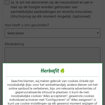
Ja, ik wil me abonneren op de nieuwsbrief en per e-
mail op de hoogte worden gehouden van
aantrekkelijke aanbiedingen en recente innovaties.
Uitschrijving op elk moment mogelijk. (optioneel)
Hoe heeft u ons gevonden?
Mededeling
Geachte klanten, wij maken gebruik van cookies. Enkele zijn
noodzakelijk (bijv. voor het winkelmandje), andere dienen om het
online aanbod te verbeteren, bijv. om relevante advertenties of
gepersonaliseerde inhoud te plaatsen. U kunt de niet-
noodzakelijke cookies "Alles accepteren", gewenste cookies
individueel activeren met "Configureren" of "Alles weigeren". U
kunt uw cookie-instellingen op elk gewenst moment wijzigen of