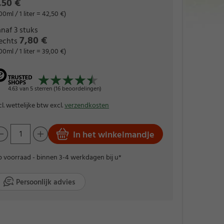
,50 €
00ml / 1 liter = 42,50 €)
naf 3 stuks
7,80 €
lechts
00ml / 1 liter = 39,00 €)
4.63 van 5 sterren (16 beoordelingen)
cl. wettelijke btw excl.
verzendkosten
In het winkelmandje
 voorraad - binnen 3-4 werkdagen bij u*
Persoonlijk advies