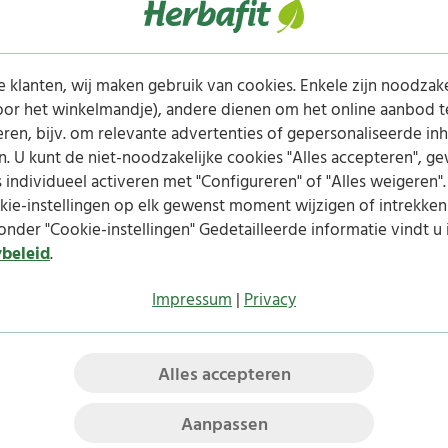
 klanten, wij maken gebruik van cookies. Enkele zijn noodzake
voor het winkelmandje), andere dienen om het online aanbod t
ren, bijv. om relevante advertenties of gepersonaliseerde in
n. U kunt de niet-noodzakelijke cookies "Alles accepteren", g
 individueel activeren met "Configureren" of "Alles weigeren".
ie-instellingen op elk gewenst moment wijzigen of intrekken
onder "Cookie-instellingen" Gedetailleerde informatie vindt u 
ybeleid
.
Impressum
|
Privacy
les 20 mg
Groenlipmossel
Magnesium
concentraat capsules
capsules
Alles accepteren
300 capsules
180 capsules
25,00 €
in plaats van
 €)
Aanpassen
11,00 €
(180g / 1 kg = 138,89 €)
excl.