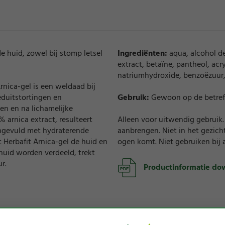
e huid, zowel bij stomp letsel
Ingrediënten:
aqua, alcohol d
extract, betaïne, pantheol, acr
natriumhydroxide, benzoëzuur,
rnica-gel is een weldaad bij
eduitstortingen en
Gebruik:
Gewoon op de betreff
en en na lichamelijke
 arnica extract, resulteert
Alleen voor uitwendig gebruik.
angevuld met hydraterende
aanbrengen. Niet in het gezich
t Herbafit Arnica-gel de huid en
ogen komt. Niet gebruiken bij a
 huid worden verdeeld, trekt
r.
Productinformatie do