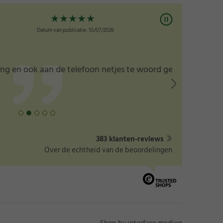
★
★
★
★
★
Datum van publicatie: 10/07/2026
„word a
k aan de telefoon netjes te woord gestaan ”
383 klanten-reviews
Over de echtheid van de beoordelingen