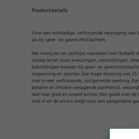
Productdetails
Voor een weldadige, verfrissende verzorging van d
als bij spier- en gewrichtsklachten.
Het inwrijven en zachtjes masseren met Herbafit A
stomp letsel zoals kneuzingen, verstuikingen, blo
beknellingen evenals bij spier- en gewrichtsklacht
inspanning en sporten. Een hoge dosering van 25 %
snel in een verfrissende, rustgevende werking. A
betaïne en irritatie-verlagende panthenol, verzorg
laat haar glad en soepel achter. Kan goed over de
snel in en de arnica zorgt voor een aangename geu