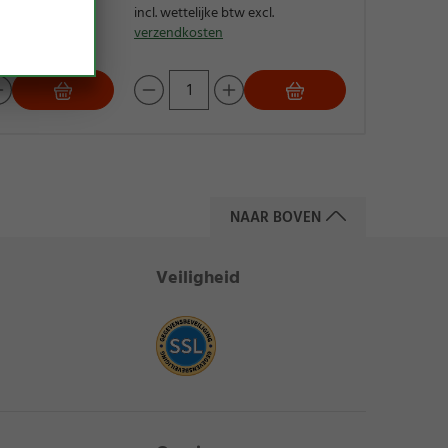
,29 €)
incl. wettelijke btw excl.
verzendkost
verzendkosten
tw excl.
NAAR BOVEN
Veiligheid