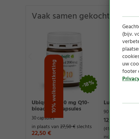
Vaak samen gekocht
Geachte
(bijv. 
verbete
plaatse
cookies
10% welkomstkorting
uw cook
footer 
Privac
-18%
Ubiquinol 200 mg Q10-
Luteïne-capsu
bioactieve-capsules
90 capsules
30 capsules
12,50 €
in plaats van
27,50 €
slechts
(45g / 1 kg = 277,78
22,50 €
incl. wettelijke btw 