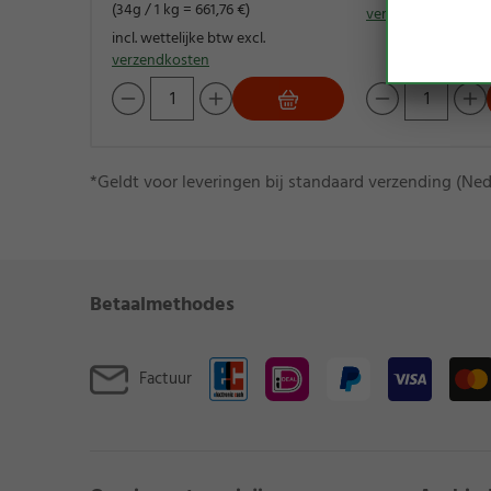
(34g / 1 kg = 661,76 €)
verzendkosten
incl. wettelijke btw excl.
verzendkosten
*Geldt voor leveringen bij standaard verzending (Ned
Betaalmethodes
Factuur