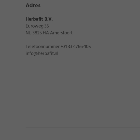
Adres
★
★
★
Herbafit B.V.
Datum van publicati
Euroweg 35
NL-3825 HA Amersfoort
”
„je krijg wat je besteld 
Telefoonnummer +31 33 4766-105
info@herbafit.nl