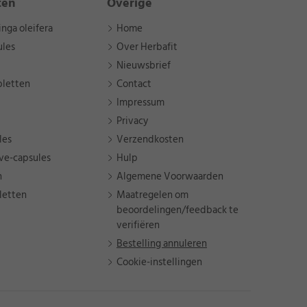
ten
Overige
nga oleifera
Home
ules
Over Herbafit
Nieuwsbrief
bletten
Contact
Impressum
Privacy
les
Verzendkosten
ve-capsules
Hulp
n
Algemene Voorwaarden
letten
Maatregelen om
beoordelingen/feedback te
verifiëren
Bestelling annuleren
Cookie-instellingen