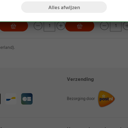
(137g / 1 kg = 80
incl. wettelijke btw excl.
Alles afwijzen
verzendkosten
incl. wettelijke b
verzendkosten
erland).
Verzending
Bezorging door