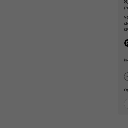
8
(2
va
s
(2
in
Op