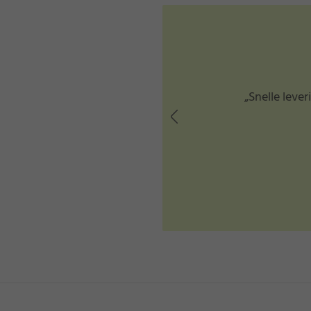
★
★
e: 19/07/2026
tegen een goede prijs”
„Snelle levering en oo