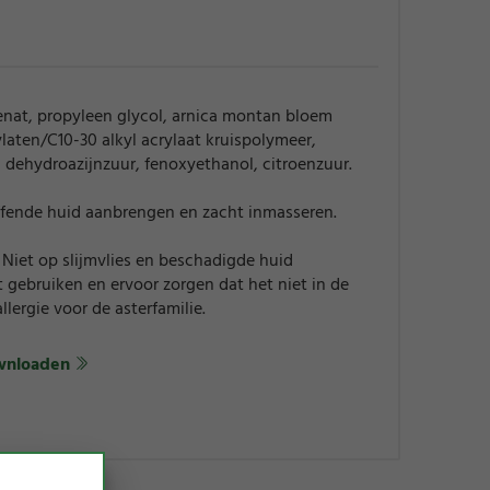
enat, propyleen glycol, arnica montan bloem
ylaten/C10-30 alkyl acrylaat kruispolymeer,
 dehydroazijnzuur, fenoxyethanol, citroenzuur.
ende huid aanbrengen en zacht inmasseren.
 Niet op slijmvlies en beschadigde huid
t gebruiken en ervoor zorgen dat het niet in de
llergie voor de asterfamilie.
wnloaden