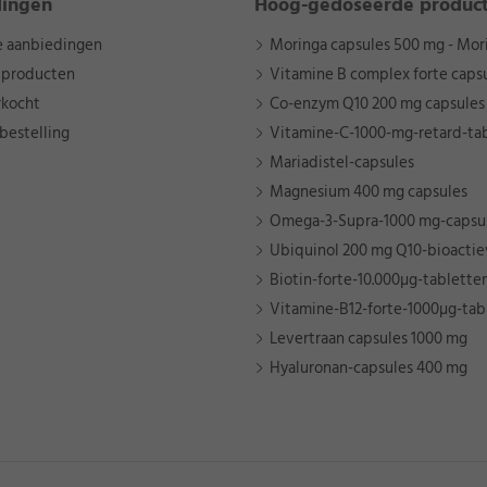
dingen
Hoog-gedoseerde produc
e aanbiedingen
Moringa capsules 500 mg - Mori
 producten
Vitamine B complex forte caps
rkocht
Co-enzym Q10 200 mg capsules
bestelling
Vitamine-C-1000-mg-retard-ta
Mariadistel-capsules
Magnesium 400 mg capsules
Omega-3-Supra-1000 mg-capsu
Ubiquinol 200 mg Q10-bioactie
Biotin-forte-10.000µg-tablette
Vitamine-B12-forte-1000µg-tab
Levertraan capsules 1000 mg
Hyaluronan-capsules 400 mg