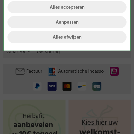
Alles accepteren
Aanpassen
Bij ons krijgt u de volgende kwantumkorting:
Alles afwijzen
Vanaf 75 €
3%
Korting
Vanaf 150 €
5%
Korting
Vanaf 300 €
7%
Korting
Factuur
Automatische incasso