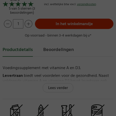
incl. wettelijke btw excl.
verzendkosten
5 van 5 sterren (3
beoordelingen)
In het winkelmandje
Op voorraad - binnen 3-4 werkdagen bij u*
Productdetails
Beoordelingen
Voedingssupplement met vitamine A en D3.
Levertraan
biedt veel voordelen voor de gezondheid. Naast
voldoende vitamine A en vitamine D3 bevat levertraan ook
meervoudig onverzadigde vetzuren. De vervanging van
Lees verder
verzadigde vetzuren door meervoudig onverzadigde vetzuren
in de voeding dragen bij aan de handhaving van een normaal
cholesterolgehalte in het bloed.
Vitamine A
is essentieel voor de gezondheid van de huid en
slijmvliezen, voor het behoud van een goed