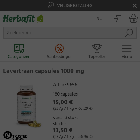
VEILIGE BETALING
NL
Categorieën
Aanbiedingen
Topseller
Menu
Levertraan capsules 1000 mg
Art.nr.:
9656
180 capsules
15,00 €
(237g / 1 kg = 63,29 €)
vanaf 3 stuks
slechts
13,50 €
(237g / 1 kg = 56,96 €)