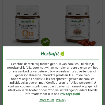
Levertraan
1000
3000 mg
**
mg
Vitamine
360 μg
1080 μg RE
135
A
RE
3600 I.E.
1200 I.E.
Vitamine
3,0 μg
9,0 μg
180
D3
120 I.E.
360 I.E.
-18%
*NRV = verwijzing waarde voedingsstoffen voor de dagelijkse
Ubiquinol 200 mg Q10-
Luteïne-capsules 20 mg
inname volgens verordening (EU) Nr. 1169/2011
bioactieve-capsules
**nog geen aanbevolen hoeveelheid beschikbaar
90 capsules
Geachte klanten, wij maken gebruik van cookies. Enkele zijn
30 capsules
12,50 €
noodzakelijk (bijv. voor het winkelmandje), andere dienen om het
in plaats van
27,50 €
online aanbod te verbeteren, bijv. om relevante advertenties of
(45g / 1 kg = 277,78 €)
22,50 €
slechts
gepersonaliseerde inhoud te plaatsen. U kunt de niet-
incl. wettelijke btw excl.
noodzakelijke cookies "Alles accepteren", gewenste cookies
(34g / 1 kg = 661,76 €)
verzendkosten
individueel activeren met "Configureren" of "Alles weigeren". U
kunt uw cookie-instellingen op elk gewenst moment wijzigen of
incl. wettelijke btw excl.
intrekken in de footer onder "Cookie-instellingen" Gedetailleerde
verzendkosten
informatie vindt u in ons
Privacybeleid
.
Impressum
|
Privacy