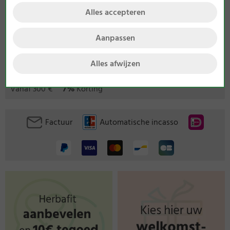
Alles accepteren
Aanpassen
Bij ons krijgt u de volgende kwantumkorting:
Alles afwijzen
Vanaf 75 €
3%
Korting
Vanaf 150 €
5%
Korting
Vanaf 300 €
7%
Korting
Factuur
Automatische incasso