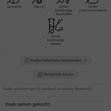
Iedere capsule bevat
500 mg moringa oleifera poeder.
lactosevrij
soja vrij
Zonder
Zonder
kunstmatige
conserveermiddelen
Inhoudsstoffen:
Moringa oleifera poeder (82 %), gelatine,
kleurstoffen
antiklontermiddel magnesiumstearaat.
Aanbevolen dagelijkse hoeveelheid:
3 x per dag 1-3 capsules
met voldoende vloeistof innemen.
Zonder
kunstmatige
smaken
per dagdosis
per capsule
(= 9 capsules)
Moringa-oleifera-Poeder
500 mg
4500 mg
Productinformatie downloaden
Nog geen voedingswaarde referentie voor de dagelijkse
Persoonlijk advies
inname volgens Verordening (EU) Nr. 1169/2011 beschikbaar
*Geldt voor leveringen bij standaard verzending (Nederland).
Vaak samen gekocht