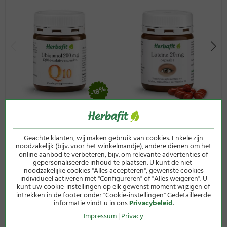
-18%
Ubiquinol 200 mg Q10-
Luteïne-capsules 20 mg
bioactieve-capsules
90 capsules
Geachte klanten, wij maken gebruik van cookies. Enkele zijn
30 capsules
12,50 €
noodzakelijk (bijv. voor het winkelmandje), andere dienen om het
in plaats van
27,50 €
online aanbod te verbeteren, bijv. om relevante advertenties of
(45g / 1 kg = 277,78 €)
22,50 €
slechts
gepersonaliseerde inhoud te plaatsen. U kunt de niet-
incl. wettelijke btw excl.
noodzakelijke cookies "Alles accepteren", gewenste cookies
(34g / 1 kg = 661,76 €)
verzendkosten
individueel activeren met "Configureren" of "Alles weigeren". U
kunt uw cookie-instellingen op elk gewenst moment wijzigen of
incl. wettelijke btw excl.
intrekken in de footer onder "Cookie-instellingen" Gedetailleerde
verzendkosten
informatie vindt u in ons
Privacybeleid
.
Impressum
|
Privacy