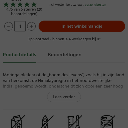
incl. wettelijke btw excl.
verzendkosten
4.75 van 5 sterren (20
beoordelingen)
In het winkelmandje
Op voorraad - binnen 3-4 werkdagen bij u*
Productdetails
Beoordelingen
Moringa oleifera of de „boom des levens“, zoals hij in zijn land
van herkomst, de Himalayaregio in het noordwestelijke
India, genoemd wordt, onderscheidt zich door een zeer hoog
gehalte aan voedingsstoffen, vitamines en mineralen. Naast
Lees verder
essentiële aminozuren als leucine en arginine zijn in de
bladeren van de boom onder andere de vitamines A, B1, B2,
niacine, B6, biotine, C, D, E, K en tevens de mineralen calcium,
koper, ijzer, kalium, magnesium, mangaan en zink te vinden.
Zonder weerga is ook de buitengewoon hoge ORAC-waarde
van 50.000 µmol TE/100 g.