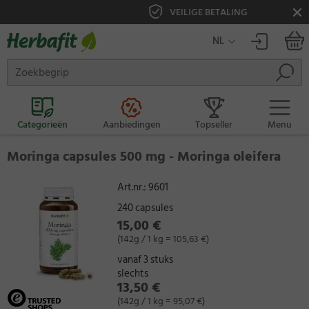
VEILIGE BETALING
NL
Categorieën
Aanbiedingen
Topseller
Menu
Moringa capsules 500 mg - Moringa oleifera
Art.nr.:
9601
240 capsules
15,00 €
(142g / 1 kg = 105,63 €)
vanaf 3 stuks
slechts
13,50 €
(142g / 1 kg = 95,07 €)