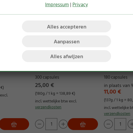
Impressum
|
Privacy
Alles accepteren
Aanpassen
Alles afwijzen
les 20 mg
Groenlipmossel
Magnesium
concentraat capsules
capsules
300 capsules
180 capsules
25,00 €
in plaats van
 €)
11,00 €
(180g / 1 kg = 138,89 €)
excl.
(137g / 1 kg = 80
incl. wettelijke btw excl.
verzendkosten
incl. wettelijke b
verzendkosten