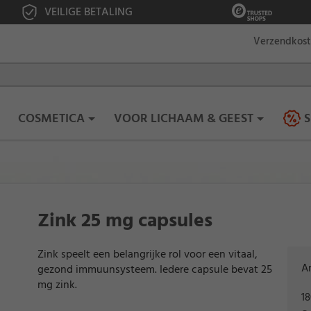
VEILIGE BETALING
Verzendkos
COSMETICA
VOOR LICHAAM & GEEST
S
Zink 25 mg capsules
Zink speelt een belangrijke rol voor een vitaal,
Ar
gezond immuunsysteem. Iedere capsule bevat 25
mg zink.
18