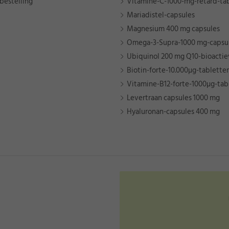
bestelling
Vitamine-C-1000-mg-retard-ta
Mariadistel-capsules
Magnesium 400 mg capsules
Omega-3-Supra-1000 mg-capsu
Ubiquinol 200 mg Q10-bioactie
Biotin-forte-10.000µg-tablette
Vitamine-B12-forte-1000µg-tab
Levertraan capsules 1000 mg
Hyaluronan-capsules 400 mg
★
★
e: 19/07/2026