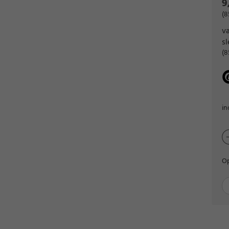
9
(8
va
s
(8
in
Op