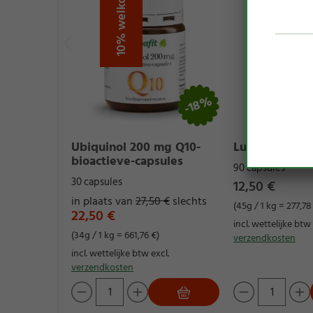
-18%
Ubiquinol 200 mg Q10-
Luteïne-capsu
bioactieve-capsules
90 capsules
30 capsules
12,50 €
in plaats van
27,50 €
slechts
(45g / 1 kg = 277,78
22,50 €
incl. wettelijke btw 
(34g / 1 kg = 661,76 €)
verzendkosten
incl. wettelijke btw excl.
verzendkosten