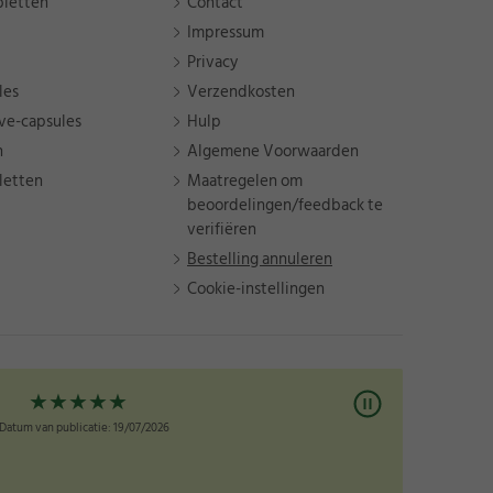
bletten
Contact
Impressum
Privacy
les
Verzendkosten
ve-capsules
Hulp
n
Algemene Voorwaarden
letten
Maatregelen om
beoordelingen/feedback te
verifiëren
Bestelling annuleren
Cookie-instellingen
★
★
★
★
★
Datum van publicatie: 10/07/2026