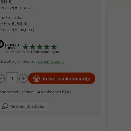
,50 €
5g / 1 kg = 111,76 €)
naf 3 stuks
8,50 €
lechts
5g / 1 kg = 100,00 €)
4.78 van 5 sterren (18 beoordelingen)
cl. wettelijke btw excl.
verzendkosten
In het winkelmandje
 voorraad - binnen 3-4 werkdagen bij u*
Persoonlijk advies