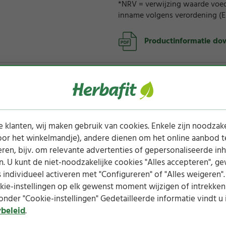
*NRV = verwijzing waarde voed
inname volgens verordening (EU
Productinformatie do
Zonder
Zonder
e
conserveermiddelen
kunstmatige
 klanten, wij maken gebruik van cookies. Enkele zijn noodzake
n
smaken
voor het winkelmandje), andere dienen om het online aanbod t
ren, bijv. om relevante advertenties of gepersonaliseerde in
n. U kunt de niet-noodzakelijke cookies "Alles accepteren", g
 individueel activeren met "Configureren" of "Alles weigeren".
ie-instellingen op elk gewenst moment wijzigen of intrekken
onder "Cookie-instellingen" Gedetailleerde informatie vindt u 
ybeleid
.