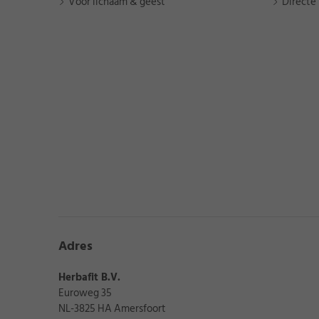
Voor lichaam & geest
Directe 
Adres
★
★
★
Herbafit B.V.
Datum van publicati
Euroweg 35
NL-3825 HA Amersfoort