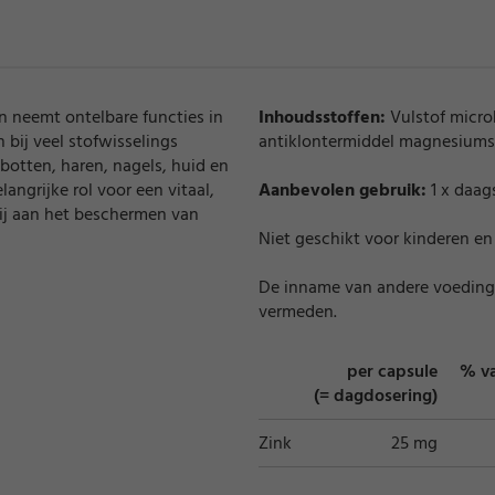
n neemt ontelbare functies in
Inhoudsstoffen:
Vulstof microk
 bij veel stofwisselings
antiklontermiddel magnesiums
otten, haren, nagels, huid en
angrijke rol voor een vitaal,
Aanbevolen gebruik:
1 x daag
j aan het beschermen van
Niet geschikt voor kinderen en
De inname van andere voeding
vermeden.
per capsule
% va
(= dagdosering)
Zink
25 mg